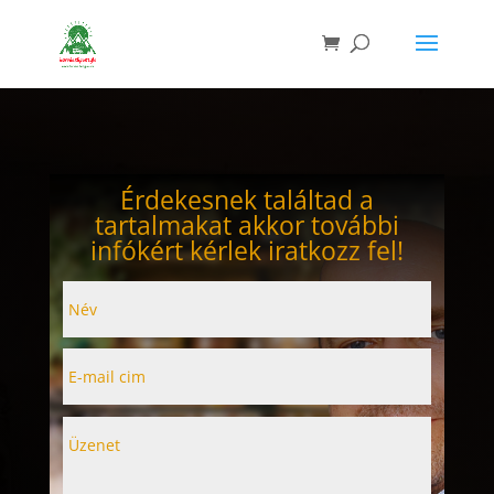
Érdekesnek találtad a
tartalmakat akkor további
infókért kérlek iratkozz fel!