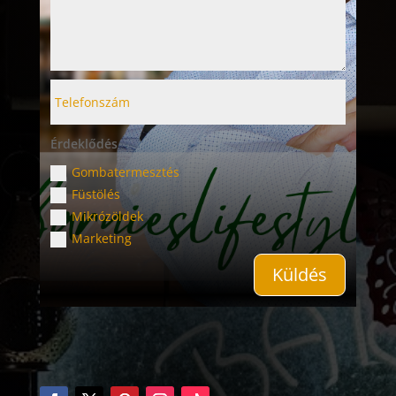
Érdeklődés
Gombatermesztés
Füstölés
Mikrózöldek
Marketing
Küldés