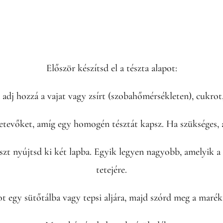
Először készítsd el a tészta alapot:
 adj hozzá a vajat vagy zsírt (szobahőmérsékleten), cukrot, 
tevőket, amíg egy homogén tésztát kapsz. Ha szükséges, a
szt nyújtsd ki két lapba. Egyik legyen nagyobb, amelyik a t
tetejére.
t egy sütőtálba vagy tepsi aljára, majd szórd meg a marék