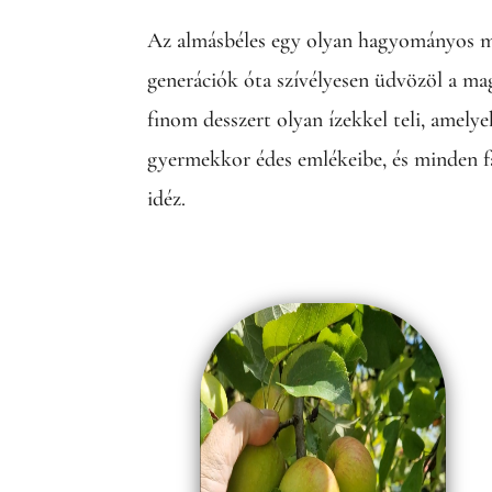
Az almásbéles egy olyan hagyományos 
generációk óta szívélyesen üdvözöl a ma
finom desszert olyan ízekkel teli, amelye
gyermekkor édes emlékeibe, és minden fa
idéz.