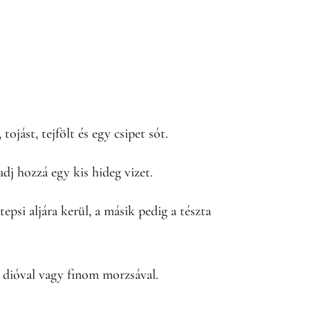
tojást, tejfölt és egy csipet sót.
dj hozzá egy kis hideg vizet.
epsi aljára kerül, a másik pedig a tészta
 dióval vagy finom morzsával.