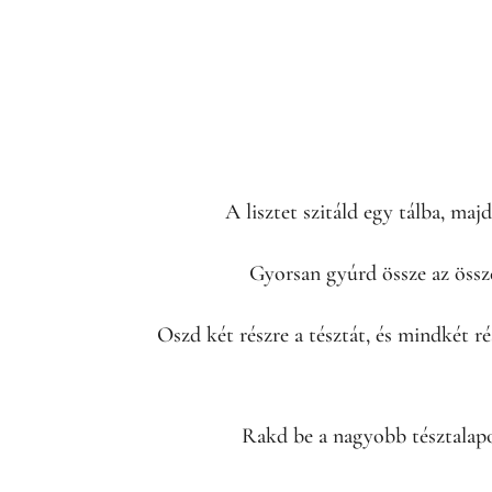
A lisztet szitáld egy tálba, majd
Gyorsan gyúrd össze az össze
Oszd két részre a tésztát, és mindkét ré
Rakd be a nagyobb tésztalapo