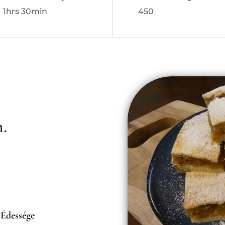
1hrs 30min
450
n.
 Édessége