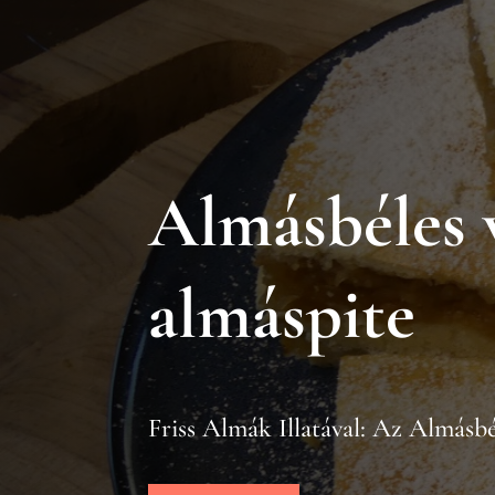
Almásbéles 
almáspite
Friss Almák Illatával: Az Almásbé