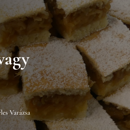
vagy
les Varázsa