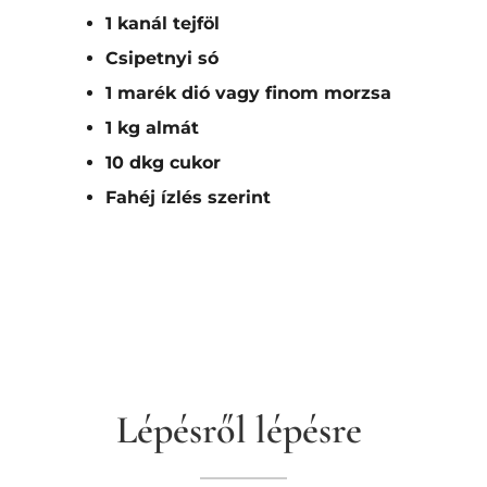
1 kanál tejföl
Csipetnyi só
1 marék dió vagy finom morzsa
1 kg almát
10 dkg cukor
Fahéj ízlés szerint
Lépésről lépésre