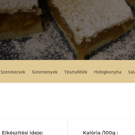
Szendvicsek
Sütemények
Tésztafélék
Hidegkonyha
Sal
Elkészítési ideje:
Kalória /100g :