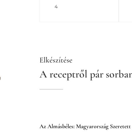
4
Elkészítése
A receptről pár sorba
Az Almásbéles: Magyarország Szeretett