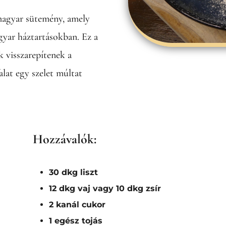
magyar sütemény, amely
gyar háztartásokban. Ez a
k visszarepítenek a
lat egy szelet múltat
Hozzávalók:
30 dkg liszt
12 dkg vaj vagy 10 dkg zsír
2 kanál cukor
1 egész tojás