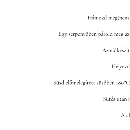
Hámozd meg(nem mu
Egy serpenyőben párold meg az al
Az előkészít
Helyezd 
Süsd előmelegített sütőben 180°C (
Sütés után 
A al