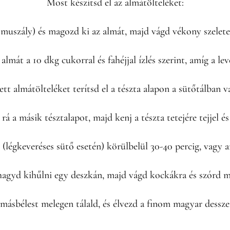
Most készítsd el az almátölteléket:
szály) és magozd ki az almát, majd vágd vékony szelete
mát a 10 dkg cukorral és fahéjjal ízlés szerint, amíg a lev
ett almátölteléket terítsd el a tészta alapon a sütőtálban v
rá a másik tésztalapot, majd kenj a tészta tetejére tejjel és 
légkeveréses sütő esetén) körülbelül 30-40 percig, vagy a
hagyd kihűlni egy deszkán, majd vágd kockákra és szórd m
másbélest melegen tálald, és élvezd a finom magyar dessze