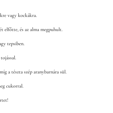
kre vagy kockákra.
ét elfőtte, és az alma megpuhult.
agy tepsiben.
tojással.
míg a tészta szép aranybarnára sül.
eg cukorral.
rtet!