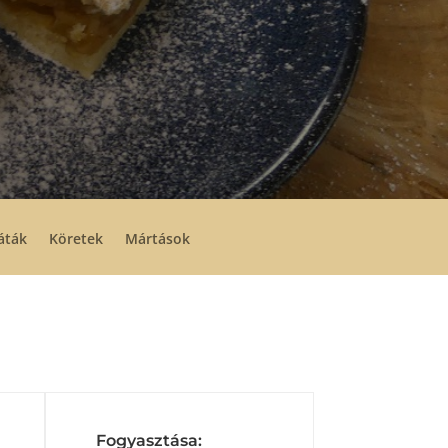
áták
Köretek
Mártások
Fogyasztása: