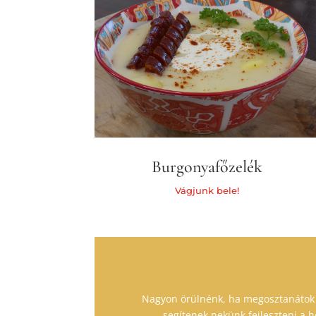
Burgonyafőzelék
Vágjunk bele!
Nagyon örülnénk, ha megosztanátok ve
segítenek nekünk fejleszteni a ho