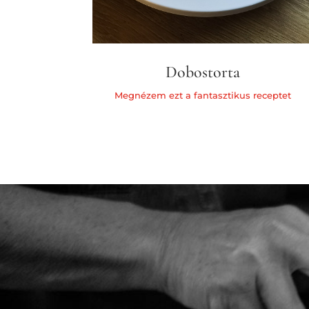
Dobostorta
Megnézem ezt a fantasztikus receptet