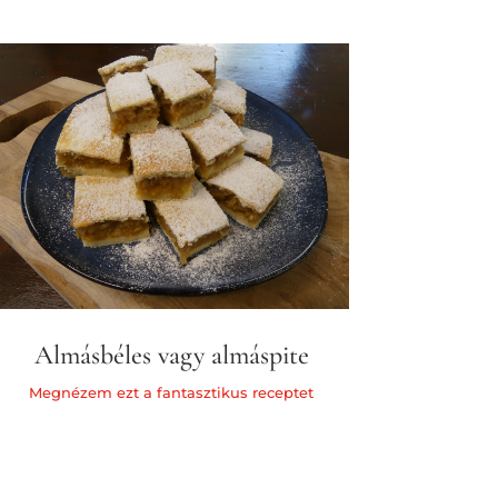
Almásbéles vagy almáspite
Megnézem ezt a fantasztikus receptet