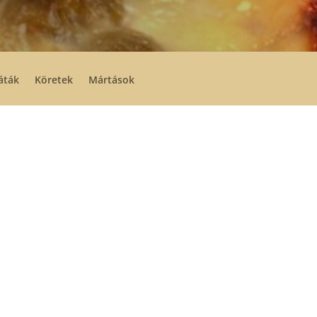
áták
Köretek
Mártások