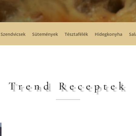
Szendvicsek
Sütemények
Tésztafélék
Hidegkonyha
Sal
Trend Receptek