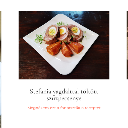
Stefania vagdalttal töltött
szűzpecsenye
Megnézem ezt a fantasztikus receptet