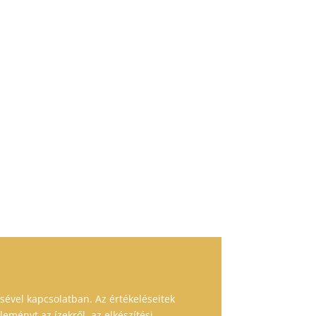
sével kapcsolatban. Az értékeléseitek
leményt az ízekről, az elkészítési