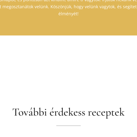
 megosztanátok velünk. Köszönjük, hogy velünk vagytok, és segítet
élményét!
További érdekess receptek