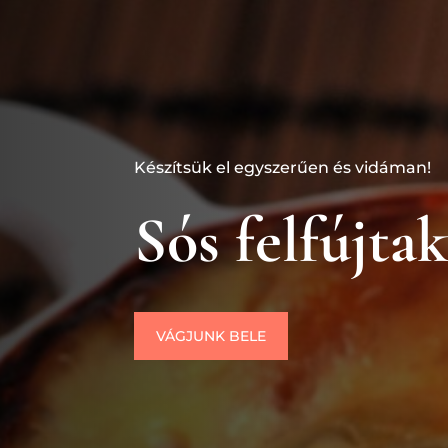
Készítsük el egyszerűen és vidáman!
Sós felfújta
VÁGJUNK BELE