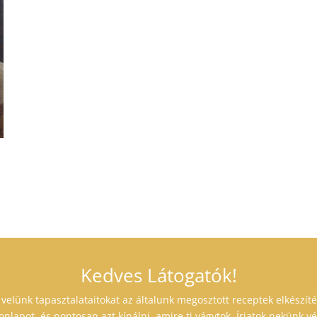
Kedves Látogatók!
lünk tapasztalataitokat az általunk megosztott receptek elkészíté
nlapot, és pontosan azt kínálni, amire ti vágytok. Írjatok nekünk vé