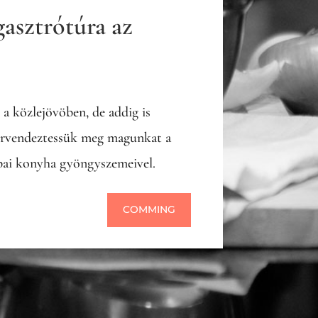
gasztrótúra az
a közlejövöben, de addig is
örvendeztessük meg magunkat a
pai konyha gyöngyszemeivel.
COMMING